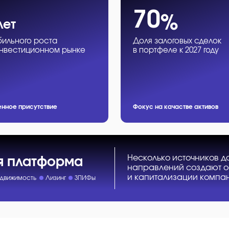
70
%
лет
бильного роста
Доля залоговых сделок
инвестиционном рынке
в портфеле к 2027 году
енное присутствие
Фокус на качастве активов
Несколько источников д
я платформа
направлений создают о
и капитализации компа
движимость
Лизинг
ЗПИФы