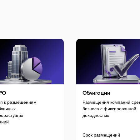
IPO
Облигации
уп к размещениям
Размещения компаний сре
бличных
бизнеса с фиксированной
рорастущих
доходностью
аний
Срок размещений