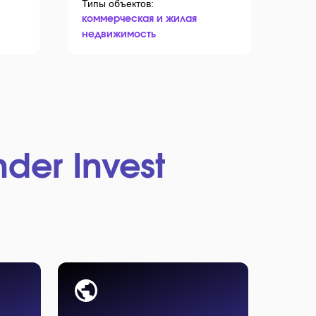
Типы объектов:
Нало
коммерческая и жилая
для
недвижимость
nder Invest