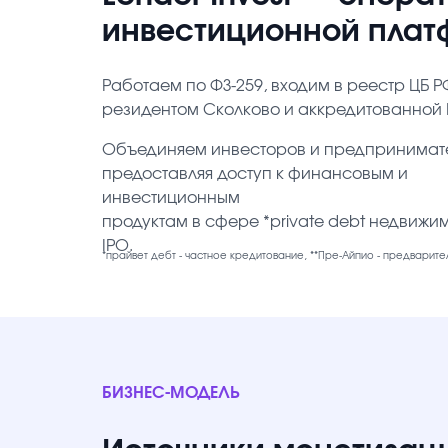
инвестиционной пла
Работаем по ФЗ-259, входим в реестр ЦБ Р
резидентом Сколково и аккредитованной 
Объединяем инвесторов и предпринимат
предоставляя доступ к финансовым и
инвестиционным
продуктам в сфере *private debt недвижимо
IPO.
*прайвет дебт - частное кредитование, **Пре-Айпио - предвари
БИЗНЕС-МОДЕЛЬ