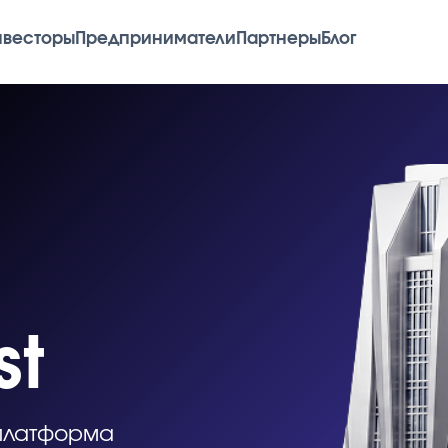
оры
Предприниматели
Партнеры
Блог
форма