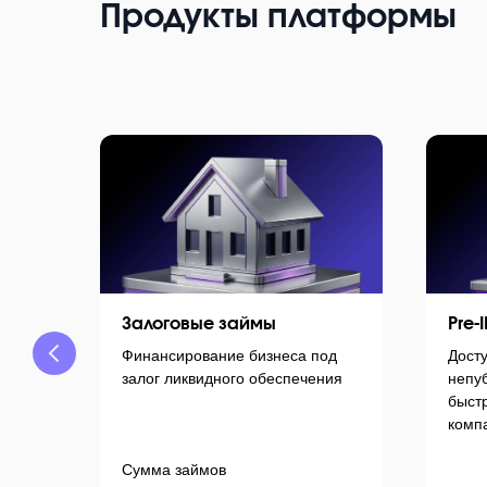
Продукты платформы
Залоговые займы
Pre-
Финансирование бизнеса под
Дост
и с
залог ликвидного обеспечения
непу
быст
комп
Сумма займов