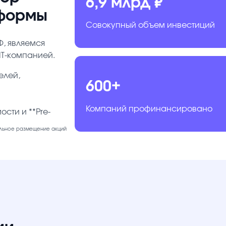
6,9 млрд ₽
тформы
Совокупный объем инвестиций
Ф, являемся
IT-компанией.
елей,
600+
Компаний профинансировано
сти и **Pre-
тельное размещение акций