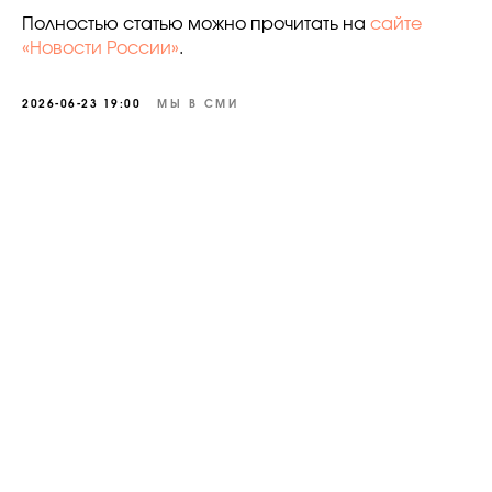
Полностью статью можно прочитать на
сайте
Личный кабинет
«Новости России»
.
Авторизация
Регистрация
2026-06-23 19:00
МЫ В СМИ
О компании
Инвесторам
Документы платформы
Блог
ИТ-аккредитация
Политика конфиденциальности
Декларация о рисках
Контакты
ООО "Лэндэр-Инвест" ОГРН:
1197746236610 ИНН: 9718134092