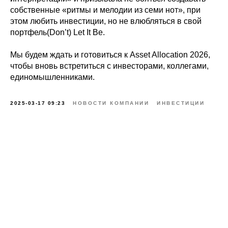
Авторизация
собственные «ритмы и мелодии из семи нот», при
этом любить инвестиции, но не влюбляться в свой
Регистрация
портфель(Don’t) Let It Be.
О компании
Мы будем ждать и готовиться к Asset Allocation 2026,
Инвесторам
чтобы вновь встретиться с инвесторами, коллегами,
единомышленниками.
Документы платформы
Блог
2025-03-17 09:23
НОВОСТИ КОМПАНИИ
ИНВЕСТИЦИИ
ИТ-аккредитация
Политика конфиденциальности
Декларация о рисках
Контакты
ООО "Лэндэр-Инвест" ОГРН:
1197746236610 ИНН: 9718134092
Для предложений и идей: