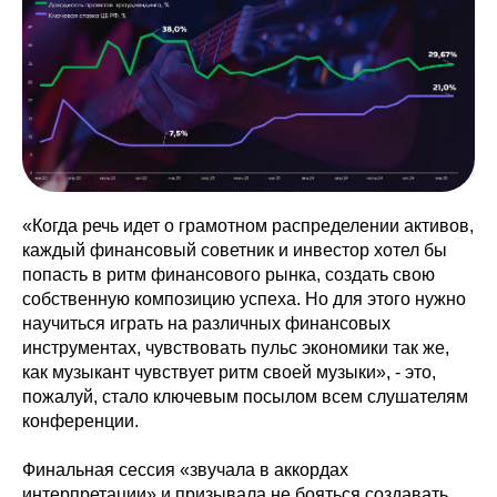
«Когда речь идет о грамотном распределении активов,
каждый финансовый советник и инвестор хотел бы
попасть в ритм финансового рынка, создать свою
собственную композицию успеха. Но для этого нужно
научиться играть на различных финансовых
инструментах, чувствовать пульс экономики так же,
как музыкант чувствует ритм своей музыки», - это,
Для инвесторов
пожалуй, стало ключевым посылом всем слушателям
конференции.
Защита капитала
Финальная сессия «звучала в аккордах
Личный кабинет
интерпретации» и призывала не бояться создавать