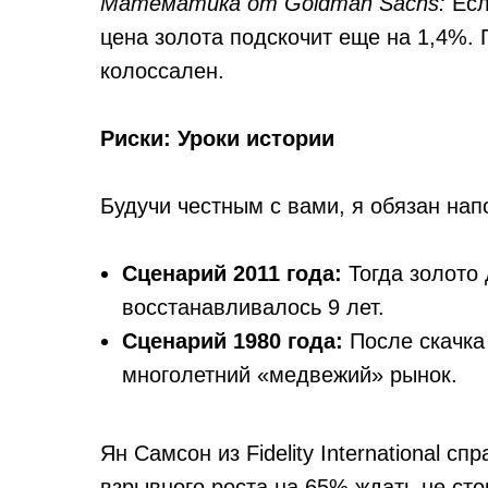
Математика от Goldman Sachs:
Есл
цена золота подскочит еще на 1,4%. 
колоссален.
Риски: Уроки истории
Будучи честным с вами, я обязан нап
Сценарий 2011 года:
Тогда золото 
восстанавливалось 9 лет.
Сценарий 1980 года:
После скачка
многолетний «медвежий» рынок.
Ян Самсон из Fidelity International с
взрывного роста на 65% ждать не сто