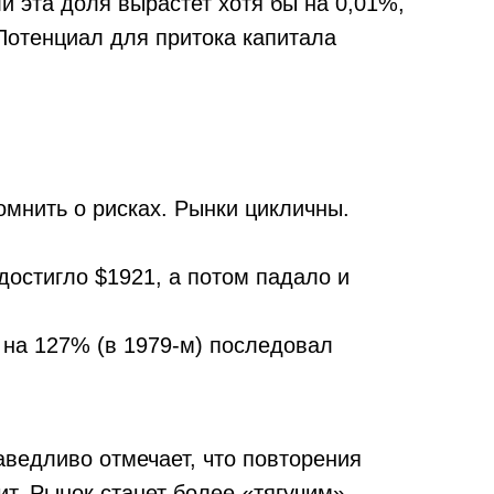
и эта доля вырастет хотя бы на 0,01%,
Потенциал для притока капитала
омнить о рисках. Рынки цикличны.
достигло $1921, а потом падало и
 на 127% (в 1979-м) последовал
праведливо отмечает, что повторения
ит. Рынок станет более «тягучим».