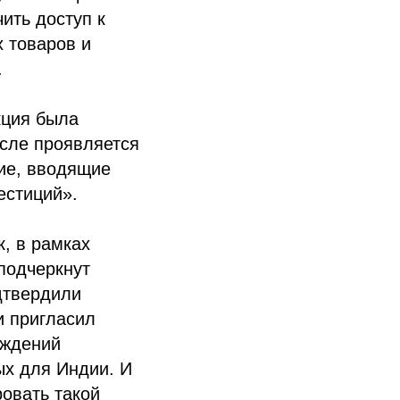
ить доступ к
 товаров и
.
кция была
исле проявляется
гие, вводящие
естиций».
, в рамках
подчеркнут
дтвердили
и пригласил
уждений
ых для Индии. И
овать такой