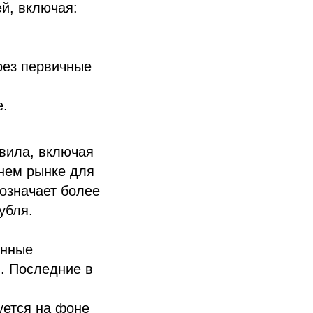
й, включая:
рез первичные
е.
авила, включая
ннем рынке для
означает более
убля.
онные
. Последние в
уется на фоне