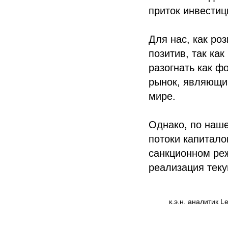
приток инвестиц
Для нас, как ро
позитив, так ка
разогнать как ф
рынок, являющи
мире.
Однако, по наше
потоки капитало
санкционном ре
реализация теку
к.э.н. аналитик 