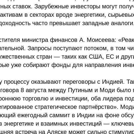
ных ставок. Зарубежные инвесторы могут получ
ктивам в секторах вроде энергетики, сырьевых
 доходность часто превышает западные аналоги
стителя министра финансов А. Моисеева: «Реа
ательной. Запросы поступают потоком, в том ч
ужественных стран — таких как США, ЕС и дру
орые уже собирают фонды для направления инв
 процессу оказывают переговоры с Индией. Так
говора 8 августа между Путиным и Моди было 
роннюю торговлю и инвестиции, оба лидера по
гированное стратегическое партнёрство». Мод
ующий ежегодный саммит в Индии на фоне обс
в энергетике и взаимных инвестиций — ключев
шняя встреча на Аляске может сильно стимулир