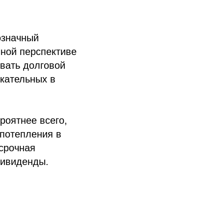
означный
чной перспективе
овать долговой
кательных в
роятнее всего,
 потепления в
срочная
дивиденды.