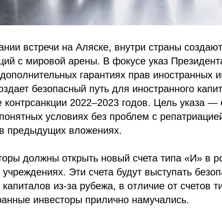
ании встречи на Аляске, внутри страны создаю
ций с мировой арены. В фокусе указ Президент
О дополнительных гарантиях прав иностранных 
оздает безопасный путь для иностранного капи
 контрсанкции 2022–2023 годов. Цель указа —
 понятных условиях без проблем с репатриацие
 в предыдущих вложениях.
торы должны открыть новый счета типа «И» в р
учреждениях. Эти счета будут выступать безо
 капиталов из-за рубежа, в отличие от счетов т
ранные инвесторы прилично намучались.