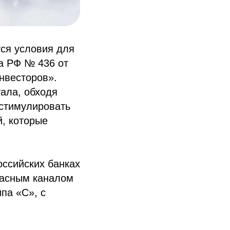
тся условия для
а РФ № 436 от
инвесторов».
тала, обходя
 стимулировать
й, которые
оссийских банках
пасным каналом
ипа «С», с