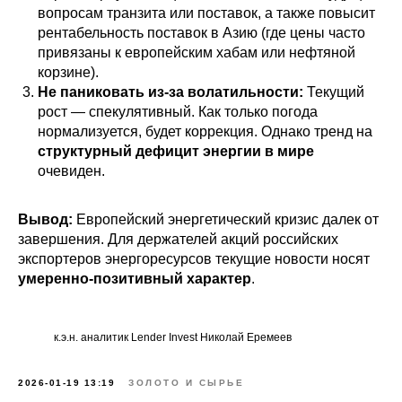
вопросам транзита или поставок, а также повысит
рентабельность поставок в Азию (где цены часто
привязаны к европейским хабам или нефтяной
корзине).
Не паниковать из-за волатильности:
Текущий
рост — спекулятивный. Как только погода
нормализуется, будет коррекция. Однако тренд на
структурный дефицит энергии в мире
очевиден.
Вывод:
Европейский энергетический кризис далек от
завершения. Для держателей акций российских
экспортеров энергоресурсов текущие новости носят
умеренно-позитивный характер
.
Для инвесторов
Защита капитала
к.э.н. аналитик Lender Invest Николай Еремеев
Личный кабинет
2026-01-19 13:19
ЗОЛОТО И СЫРЬЕ